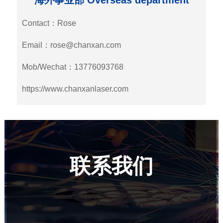
海外事业部 Overseas department
Contact：Rose
Email：rose@chanxan.com
Mob/Wechat：13776093768
https://www.chanxanlaser.com
联系我们