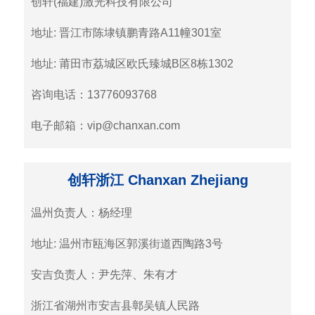
创轩(福建)激光科技有限公司
地址: 晋江市陈埭镇鹏青路A11幢301室
地址: 莆田市荔城区欧氏臻城B区8栋1302
咨询电话：13776093768
电子邮箱：vip@chanxan.com
创轩浙江 Chanxan Zhejiang
温州负责人：杨经理
地址: 温州市瓯海区郭溪街道西陶路3号
安吉负责人：尹先萍、朱有才
浙江省湖州市安吉县鄣吴镇人民路